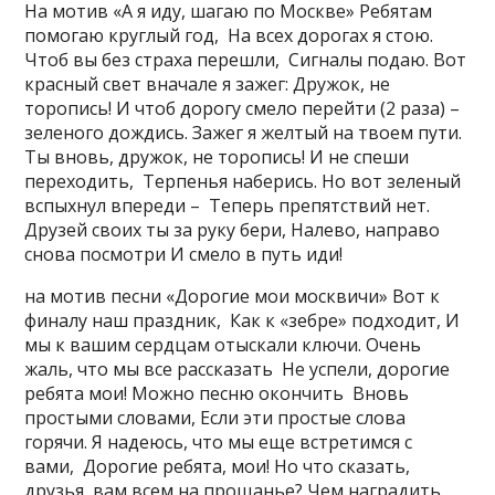
На мотив «А я иду, шагаю по Москве» Ребятам
помогаю круглый год, На всех дорогах я стою.
Чтоб вы без страха перешли, Сигналы подаю. Вот
красный свет вначале я зажег: Дружок, не
торопись! И чтоб дорогу смело перейти (2 раза) –
зеленого дождись. Зажег я желтый на твоем пути.
Ты вновь, дружок, не торопись! И не спеши
переходить, Терпенья наберись. Но вот зеленый
вспыхнул впереди – Теперь препятствий нет.
Друзей своих ты за руку бери, Налево, направо
снова посмотри И смело в путь иди!
на мотив песни «Дорогие мои москвичи» Вот к
финалу наш праздник, Как к «зебре» подходит, И
мы к вашим сердцам отыскали ключи. Очень
жаль, что мы все рассказать Не успели, дорогие
ребята мои! Можно песню окончить Вновь
простыми словами, Если эти простые слова
горячи. Я надеюсь, что мы еще встретимся с
вами, Дорогие ребята, мои! Но что сказать,
друзья, вам всем на прощанье? Чем наградить