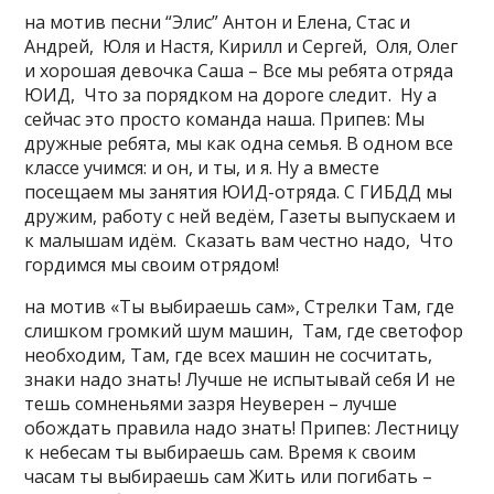
на мотив песни “Элис” Антон и Елена, Стас и
Андрей, Юля и Настя, Кирилл и Сергей, Оля, Олег
и хорошая девочка Саша – Все мы ребята отряда
ЮИД, Что за порядком на дороге следит. Ну а
сейчас это просто команда наша. Припев: Мы
дружные ребята, мы как одна семья. В одном все
классе учимся: и он, и ты, и я. Ну а вместе
посещаем мы занятия ЮИД-отряда. С ГИБДД мы
дружим, работу с ней ведём, Газеты выпускаем и
к малышам идём. Сказать вам честно надо, Что
гордимся мы своим отрядом!
на мотив «Ты выбираешь сам», Стрелки Там, где
слишком громкий шум машин, Там, где светофор
необходим, Там, где всех машин не сосчитать,
знаки надо знать! Лучше не испытывай себя И не
тешь сомненьями зазря Неуверен – лучше
обождать правила надо знать! Припев: Лестницу
к небесам ты выбираешь сам. Время к своим
часам ты выбираешь сам Жить или погибать –