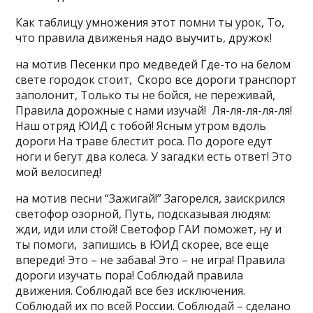
Как таблицу умножения этот помни ты урок, То,
что правила движенья надо выучить, дружок!
на мотив Песенки про медведей Где-то на белом
свете городок стоит, Скоро все дороги транспорт
заполонит, Только ты не бойся, не переживай,
Правила дорожные с нами изучай! Ля-ля-ля-ля-ля!
Наш отряд ЮИД с тобой! Ясным утром вдоль
дороги На траве блестит роса. По дороге едут
ноги и бегут два колеса. У загадки есть ответ! Это
мой велосипед!
на мотив песни “Зажигай!” Загорелся, заискрился
светофор озорной, Путь, подсказывая людям:
жди, иди или стой! Светофор ГАИ поможет, ну и
ты помоги, запишись в ЮИД скорее, все еще
впереди! Это – не забава! Это – не игра! Правила
дороги изучать пора! Соблюдай правила
движения. Соблюдай все без исключения.
Соблюдай их по всей России. Соблюдай – сделано