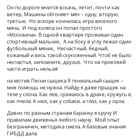
Он по дороге мчится вскачь, летит, почти как
ветер, Машины обгоняет мяч – одну, вторую,
третью. Но вскоре кончилась игра веселого
мяча, И под колеса он попал простого
«Москвича». В одной квартире проживал один
спортивный мальчик, А на боку в углу лежал один
футбольный мячик, Несчастный, бедный,
кожаный и весь такой скукоженный. Чтоб не было
несчастья, запомните, друзья, Что на проезжей
части играть нельзя!
на мотив Песни сыщика Я гениальный сыщик –
мне помощь не нужна. Найду я даже прыщик на
теле у слона. Как лев, сражаюсь в драке, кружусь я,
как пчела. А нюх, как у собаки, а глаз, как у орла.
Давно по разным странам баранку я кручу И
правилам движенья любого научу. Мой опыт
безграничен, методика смела. А базовые знания
ГИБДД дала.