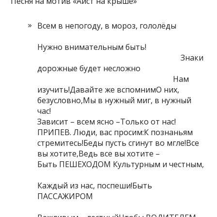
Песня на мотив «Аист на крыше»
Всем в непогоду, в мороз, гололёды
Нужно внимательным быть!
Знаки
дорожные будет несложно
Нам
изучить!Давайте же вспомнимО них,
безусловно,Мы в нужный миг, в нужный
час!
Зависит – всем ясно –Только от нас!
ПРИПЕВ. Люди, вас просим:К познаньям
стремитесь!Беды пусть сгинут во мгле!Все
вы хотите,Ведь все вы хотите –
Быть ПЕШЕХОДОМ Культурным и честным,
Каждый из нас, поспеши!Быть
ПАССАЖИРОМ