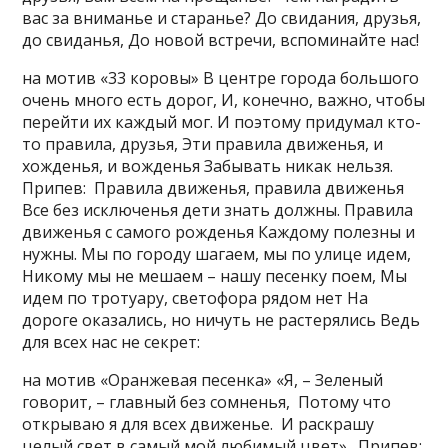
вас за вниманье и старанье? До свидания, друзья,
до свиданья, До новой встречи, вспоминайте нас!
на мотив «33 коровы» В центре города большого
очень много есть дорог, И, конечно, важно, чтобы
перейти их каждый мог. И поэтому придумал кто-
то правила, друзья, Эти правила движенья, и
хожденья, и вожденья Забывать никак нельзя.
Припев: Правила движенья, правила движенья
Все без исключенья дети знать должны. Правила
движенья с самого рожденья Каждому полезны и
нужны. Мы по городу шагаем, мы по улице идем,
Никому мы не мешаем – нашу песенку поем, Мы
идем по тротуару, светофора рядом нет На
дороге оказались, но ничуть не растерялись Ведь
для всех нас не секрет:
на мотив «Оранжевая песенка» «Я, – Зеленый
говорит, – главный без сомненья, Потому что
открываю я для всех движенье. И раскрашу
целый свет в самый мой любимый цвет». Припев: