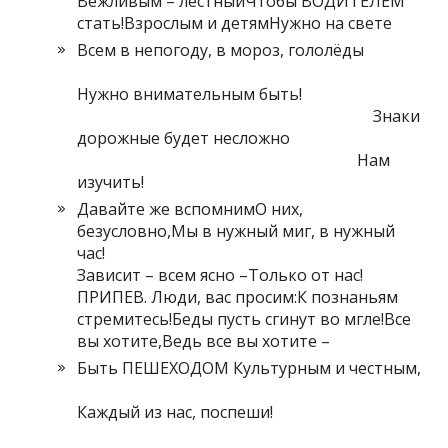
Вежливым – лестныйЧтобы ВОДИТЕЛЕМ
стать!Взрослым и детямНужно на свете
Всем в непогоду, в мороз, гололёды
Нужно внимательным быть!
Знаки
дорожные будет несложно
Нам
изучить!
Давайте же вспомнимО них,
безусловно,Мы в нужный миг, в нужный
час!
Зависит – всем ясно –Только от нас!
ПРИПЕВ. Люди, вас просим:К познаньям
стремитесь!Беды пусть сгинут во мгле!Все
вы хотите,Ведь все вы хотите –
Быть ПЕШЕХОДОМ Культурным и честным,
Каждый из нас, поспеши!