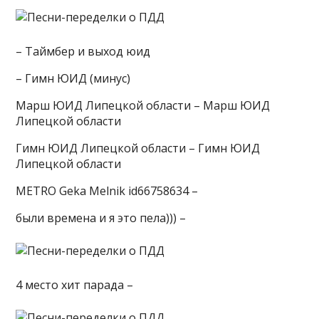
– Таймбер и выход юид
– Гимн ЮИД (минус)
Марш ЮИД Липецкой области – Марш ЮИД
Липецкой области
Гимн ЮИД Липецкой области – Гимн ЮИД
Липецкой области
METRO Geka Melnik id66758634 –
были времена и я это пела))) –
4 место хит парада –