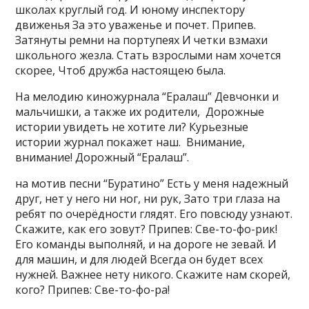
школах круглый год. И юному инспектору
движенья За это уваженье и почет. Припев.
Затянуты ремни на портупеях И четки взмахи
школьного жезла. Стать взрослыми нам хочется
скорее, Чтоб дружба настоящею была.
На мелодию киножурнала “Ералаш” Девчонки и
мальчишки, а также их родители, Дорожные
истории увидеть не хотите ли? Курьезные
истории журнал покажет наш. Внимание,
внимание! Дорожный “Ералаш”.
на мотив песни “Буратино” Есть у меня надежный
друг, нет у него ни ног, ни рук, Зато три глаза на
ребят по очерёдности глядят. Его повсюду узнают.
Скажите, как его зовут? Припев: Све-то-фо-рик!
Его команды выполняй, и на дороге не зевай. И
для машин, и для людей Всегда он будет всех
нужней. Важнее нету никого. Скажите нам скорей,
кого? Припев: Све-то-фо-ра!