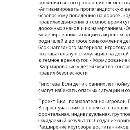
ношения светоотражающих элементов,
-Активизировать пропагандистскую де
безопасному поведению на дороге . За
правилах движения в темное время су
дорожных знаков и их начертанием. -
моделирования ситуации в игровом про
родителей в вопросе ознакомления дет
блок наглядного материала, игротеку
познавательную стимуляцию на детей. 
в темное время суток -Формирование 
-Формирование у детей чувства контр
правил безопасности.
Гипотеза: Если дети с ранних лет пойм
смогут избежать опасных ситуаций и с
Проект Вид : познавательно-игровой. 
Возраст участников проекта : c таршая 
фронтальная, индивидуальная, группов
Ожидаемый результат : Создание ори
Расширение кругозора воспитанников;