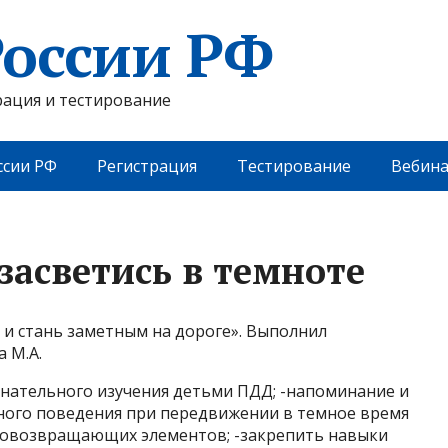
оссии РФ
рация и тестирование
сии РФ
Регистрация
Тестирование
Вебин
засветись в темноте
те и стань заметным на дороге». Выполнил
 М.А.
ознательного изучения детьми ПДД; -напоминание и
ного поведения при передвижении в темное время
етовозвращающих элементов; -закрепить навыки