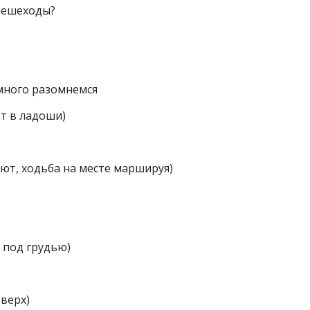
пешеходы?
емного разомнемся
т в ладоши)
ают, ходьба на месте маршируя)
 под грудью)
вверх)