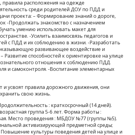
 правила расположения на одежде
ятельность среди родителей ДОУ по ПДД и
дачи проекта: – Формирование знаний о дороге,
ток -Продолжать знакомство с назначением
Обучать умению использовать макет для
странстве. -Усилить взаимосвязь педагогов и
ей с ПДД и их соблюдению в жизни. -Разработать
, оказывающую развивающее воздействие и
– Развитие способностей к ориентировке на улице
сознательного отношения к соблюдению ПДД.
оля и самоконтроля. -Воспитание элементарных
ут и усвоят правила дорожного движения, они
охранить свою жизнь.
Продолжительность : краткосрочный (14 дней).
возрастная группа 5-6 лет. Форма работы :
ая. Место проведения : МБДОУ №77 (группы №5).
гинальной активизирующей предметной среды;
 Повышение культуры поведения детей на улице и