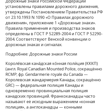
Доро́жные зна́ки Росси́йской Федера́ции
установлены правилами дорожного движения,
утверждены Постановлением Правительства РФ
от 23.10.1993 N 1090 «О Правилах дорожного
движения», приложение 1 «Дорожные знаки».
Правила применения и производства знаков
определены в ГОСТ Р 52289-2004 и ГОСТ Р 52290-
2004. Соответствуют Венской конвенции о
дорожных знаках и сигналах.
Подробнее: Дорожные знаки России
Короле́вская кана́дская ко́нная поли́ция (КККП)
(англ. Royal Canadian Mounted Police, сокращённо
RCMP; фр. Gendarmerie royale du Canada —
Королевская жандармерия Канады, сокращённо
GRC) — федеральная полиция Канады и
одновременно провинциальная полиция
канадских провинций. Франкоканадцы часто
называют её исходным выражением «конная
полиция», а англоканадцы — конными