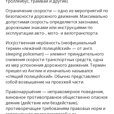
троллейбус, трамвай и другие).
Ограничение скорости — одно из мероприятий по
безопасности дорожного движения. Максимально
допустимая скорость определяется законами,
дорожными знаками или инструкциями по
эксплуатации авто-, мото- и велотранспорта.
Иску́сственная неро́вность (неофициальный
термин «лежа́чий полице́йский» — от англ.
sleeping policeman) — элемент принудительного
снижения скорости транспортных средств, одна
из мер успокоения дорожного движения. Термин
пришёл из Англии и изначально назывался
«спящий полицейский». Обычно представляют
собой возвышение на проезжей части.
Правонаруше́ние — неправомерное поведение,
виновное противоправное общественно опасное
деяние (действие или бездействие),
противоречащее требованиям правовых норм и
совершённое праводееспособным