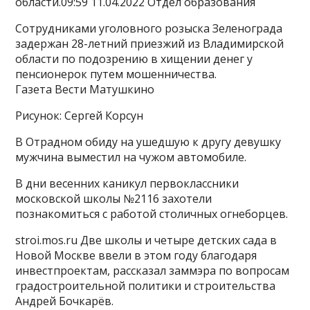
области.09:59 11.04.2022 Отдел образования
Сотрудниками уголовного розыска Зеленограда
задержан 28-летний приезжий из Владимирской
области по подозрению в хищении денег у
пенсионерок путем мошенничества.
Газета Вести Матушкино
Рисунок: Сергей Корсун
В Отрадном обиду на ушедшую к другу девушку
мужчина выместил на чужом автомобиле.
В дни весенних каникул первоклассники
московской школы №2116 захотели
познакомиться с работой столичных огнеборцев.
stroi.mos.ru Две школы и четыре детских сада в
Новой Москве ввели в этом году благодаря
инвестпроектам, рассказал заммэра по вопросам
градостроительной политики и строительства
Андрей Бочкарёв.